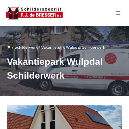
Doorgaan
naar
inhoud
/
Schilderwerk
/
Vakantiepark Wulpdal Schilderwerk
Vakantiepark Wulpdal
Schilderwerk