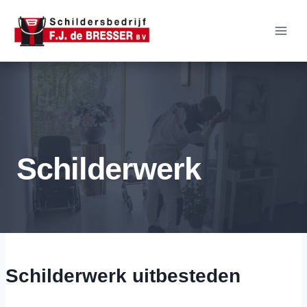
Doorgaan
naar
inhoud
Schilderwerk
Schilderwerk uitbesteden